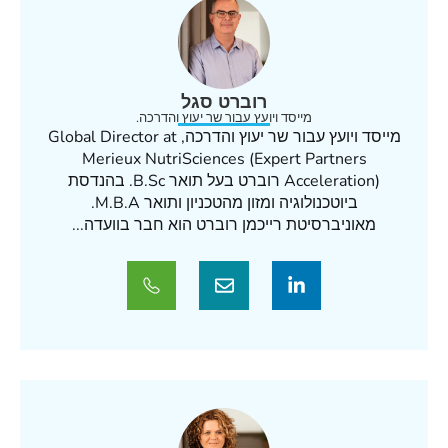
רוברט סגל
מייסד ויועץ עבור שר יעוץ והדרכה.
מייסד ויועץ עבור שר יעוץ והדרכה, Global Director at
Merieux NutriSciences (Expert Partners
Acceleration) רוברט בעל תואר B.Sc. בהנדסת
ביוטכנולוגיה ומזון מהטכניון ותואר M.B.A.
מאוניברסיטת רייכמן רוברט הוא חבר בוועדה...