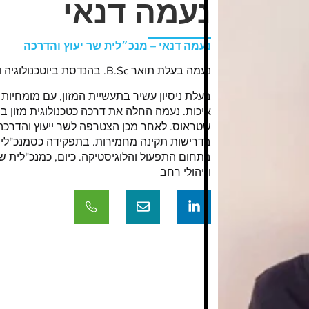
נעמה דנאי
נעמה דנאי – מנכ״לית שר יעוץ והדרכה
נעמה בעלת תואר B.Sc. בהנדסת ביוטכנולוגיה ותואר M.B.A. מאוניברסיטת בן גוריון בנגב.
בעלת ניסיון עשיר בתעשיית המזון, עם מומחיות
איכות. נעמה החלה את דרכה כטכנולוגית מזון ב
שטראוס. לאחר מכן הצטרפה לשר ייעוץ והדרכה,
בתחום התפעול והלוגיסטיקה. כיום, כמנכ"לית ש
וניהולי רחב