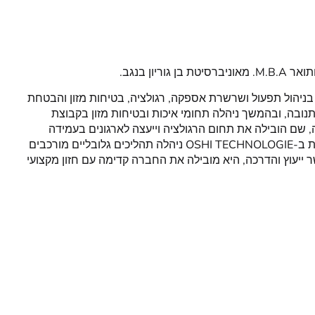
 בניהול תפעול ושרשרת אספקה, רגולציה, בטיחות מזון והבטחת
תנובה, ובהמשך ניהלה תחומי איכות ובטיחות מזון בקבוצת
 שם הובילה את תחום הרגולציה וייעצה לארגונים בעמידה
בדרישות תקינה מחמירות. בתפקידה כסמנכ"לית ב-OSHI TECHNOLOGIE ניהלה תהליכים גלובליים מורכבים
ר ייעוץ והדרכה, היא מובילה את החברה קדימה עם חזון מקצועי