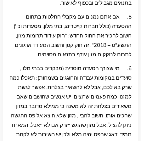
בתנאים מגבילים ובכפוף לאישור.
5. אם אתם נמנים עם מקבלי החלטות בתחום
ההסעדה (כולל חברות קייטרינג, בתי מלון, מסעדות וכו')
חשוב להכיר את החוק החדש: "חוק עידוד תרומות מזון,
התשע"ט – 2018". זה חוק קטן וחשוב המעודד ארגונים
לתרום לנזקקים מזון עודף בתנאים מסוימים.
6. מי שצורך הסעדה מוסדית (מבקרים בבתי מלון,
סועדים במקומות עבודה והחוגגים בשמחות): תאכלו כמה
שרק בא לכם, אבל לא להשאיר בצלחת. אפשר לגשת
למזנון כמה פעמים שרוצים. יש אנשים שחושבים שאם
משאירים בצלחת זה לא משנה כי ממילא מדובר במזון
שהכינו אותו. חשוב להבין, מזון שלא הוצא אל פס ההגשה
ניתן להציל, אבל מזון שהוגש ייזרק אם לא ייאכל. המארח
תמיד ידאג שהפס יהיה מלא ולכן יש חשיבות לא לקחת