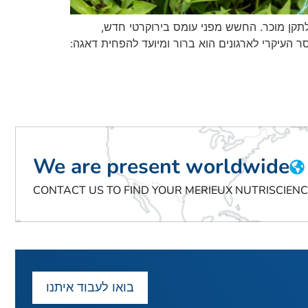
ית כאשר ארגון התקינה הבינלאומי (ISO) מפרסם גרסה חדשה לתקן מוכר. החשש מפני עומס בירוקרטי חדש,
ל נהלים ובזבוז משאבים הוא טבעי לחלוטין. אולם, עם פרסום גרסת התקן העדכני ISO 14001:2026 המסר העיקרי לארגונים הוא ברור ומיועד להפחית דאגה:
We are present worldwide
CONTACT US TO FIND YOUR MERIEUX NUTRISCIEN
בואו לעבוד איתנו