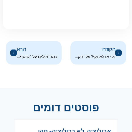
הקודם
הבא
נקי או לא נקי? על תיקוף תהליכי ניקיון וסניטציה
כמה מילים על "שוטף + שנתיים" בסימון מזון ארוז מראש
פוסטים דומים
אבולוציה, לא רבולוציה- תקן
עדכ