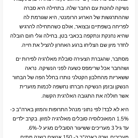
נשיקה לוהטת עם החבר שלה. בתחילה היא סברה
שההתרגשות של הארוע הרומנטי, היא שגורמת לה
לפריחה בשפתיים ובצואר, אולם כשהתחילה להרגיש
שהיא נחנקת ונתקפה בכאבי בטן, בחילה וגלי חום הובלה
לחדר מיון שם הצליחו ברגע האחרון להציל את חייה.
מסתבר, שהגברת הצעירה סובלת מאלרגיה לפירות ים
ושהחבר אכל שרימפס כשעה לפני הנשיקה. נראה
ששאריות מהחלבון הקטלני נותרו בחלל הפה של הבחור
הנשקן ובזמן הנשיקה חברתו נחשפה לכמות מזערית
אשר חוללה את התגובה האלרגית הקשה.
היא לא לבד! לפי נתוני מנהל התרופות והמזון בארה"ב כ-
1.5% המאוכלוסיה סובלים מאלרגיה למזון. בקרב ילדים
עד גיל 3 מעריכים ששיעור הסובלים מגיע ל-6%.
מעריכים, שרק בארה"ב כ- 150 אנשים בשנה מתים