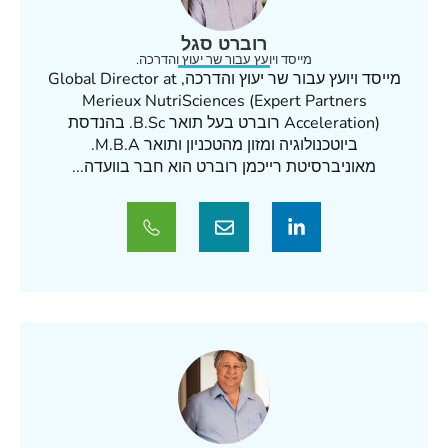
רוברט סגל
מייסד ויועץ עבור שר יעוץ והדרכה.
מייסד ויועץ עבור שר יעוץ והדרכה, Global Director at
Merieux NutriSciences (Expert Partners
Acceleration) רוברט בעל תואר B.Sc. בהנדסת
ביוטכנולוגיה ומזון מהטכניון ותואר M.B.A.
מאוניברסיטת רייכמן רוברט הוא חבר בוועדה...