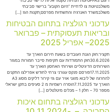
דיגום PFASטיוטת הנחיות סקטוריאליות לרישוי סביבתי
משולבטיוטת צו לדחיית “היום הקובע” ברישוי סביבתי
משולבמשרד האנרגיה והתשתיות מפרסם;תקנות הגז […]
עדכוני רגולציה בתחום הבטיחות
ובריאות תעסוקתית – פברואר
2025– אפריל 2025
תקציר:חוק הגנת העובדים בשעת חירום הוארך עד
30.6.2026חוק התמודדות עם תקיפות סייבר חמורות במגזר
השירותים הדיגיטליים ושירותי האחסון הוארך עד
17.11.2025פורסם פנקס עגורני צרחי לחודש אפרילצו התקנים
להחרגה של ליבוא מזגני אויר עם גזי קירור דליקים מסוג A3
הוארך עד 7.11.2025הוסרה רשמיות מ 2 סעיפים בתקן ישראלי
מספר 70 – חלק 1 – מכלים מיטלטלים […]
עדכוני רגולציה בתחום איכות
הסביבה – 10.11.2024-