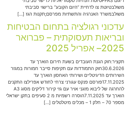
דיגום PFASטיוטת הנחיות סקטוריאליות לרישוי סביבתי
משולבטיוטת צו לדחיית “היום הקובע” ברישוי סביבתי
משולבמשרד האנרגיה והתשתיות מפרסם;תקנות הגז […]
עדכוני רגולציה בתחום הבטיחות
ובריאות תעסוקתית – פברואר
2025– אפריל 2025
תקציר:חוק הגנת העובדים בשעת חירום הוארך עד
30.6.2026חוק התמודדות עם תקיפות סייבר חמורות במגזר
השירותים הדיגיטליים ושירותי האחסון הוארך עד
17.11.2025פורסם פנקס עגורני צרחי לחודש אפרילצו התקנים
להחרגה של ליבוא מזגני אויר עם גזי קירור דליקים מסוג A3
הוארך עד 7.11.2025הוסרה רשמיות מ 2 סעיפים בתקן ישראלי
מספר 70 – חלק 1 – מכלים מיטלטלים […]