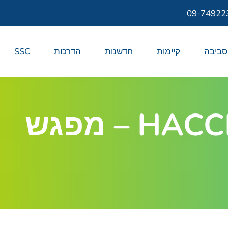
09-74922
סביבה
קיימות
חדשנות
הדרכות
SSC
קורס ראשי צוות בטיחות מזון – HACCP – מפגש