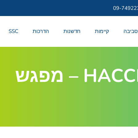
09-74922
סביבה
קיימות
חדשנות
הדרכות
SSC
קורס ראשי צוות בטיחות מזון – HACCP – מפגש