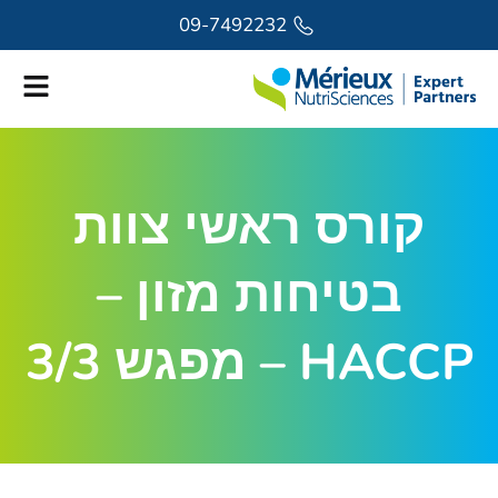
לתוכן
09-7492232
קורס ראשי צוות
בטיחות מזון –
HACCP – מפגש 3/3