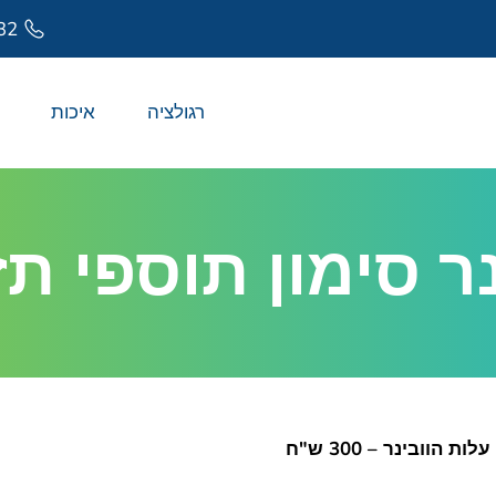
32
רגולציה
איכות
נר סימון תוספי תז
עלות הוובינר – 300 ש"ח