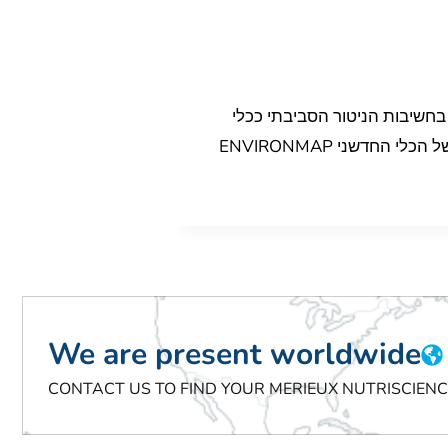
 בחשיבות הניטור הסביבתי ככלי
מרכזי למניעת זיהומים במזון, נלמד על חלוקת אזורי ההיגיינה ואיסוף הנתונים הנדרש, וניחשף ליכולותיו של הכלי החדשני ENVIRONMAP
We are present worldwide
CONTACT US TO FIND YOUR MERIEUX NUTRISCIEN