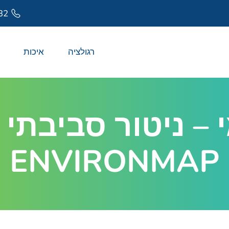
32
רגולציה
איכות
י – ניטור סביבתי
ENVIRONMAP