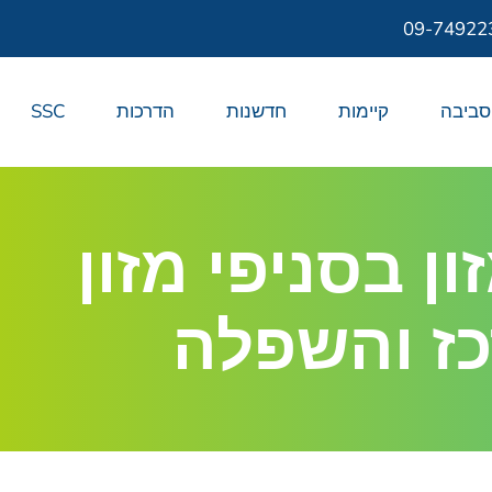
09-74922
סביבה
קיימות
חדשנות
הדרכות
SSC
ן בסניפי מזון
כז והשפלה