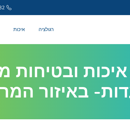
32
רגולציה
איכות
יכות ובטיחות מזו
ות- באיזור המר