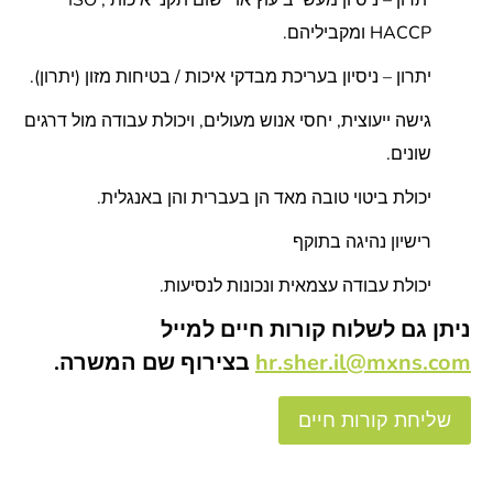
יתרון – ניסיון מעשי ביעוץ או יישום תקני איכות ISO ,
HACCP ומקביליהם.
יתרון – ניסיון בעריכת מבדקי איכות / בטיחות מזון (יתרון).
גישה ייעוצית, יחסי אנוש מעולים, ויכולת עבודה מול דרגים
שונים.
יכולת ביטוי טובה מאד הן בעברית והן באנגלית.
רישיון נהיגה בתוקף
יכולת עבודה עצמאית ונכונות לנסיעות.
ניתן גם לשלוח קורות חיים למייל
hr.sher.il@mxns.com
בצירוף שם המשרה.
שליחת קורות חיים