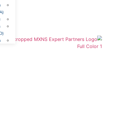
ח
(RCA)
ו
ת
(R&D)
ח