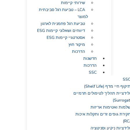
שירותי קיימות
LCA – טביעת רגל סביבתית
למוצר
טביעת רגל פחמנית לארגון
דיווחים ושאלוני קיימות ESG
אסטרטגיי קיימות ESG
מיקור חוץ
הדרכות
חדשנות
הדרכות
SSC
SS
יקוף חיי מדף (Shelf Life)
לידציית תהליך לטיפולים תרמיים
למות ואטימות אריזות
קירת גופים זרים ותקלות איכות
לידציות ניקיון וסניטציה