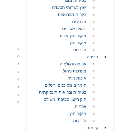
בטיחות מוצר
יעוץ לשרותי הסעדה
בקרות תברואיות
מבדקים
ניהול משברים
מיקור חוץ איכות
מיקור חוץ
SSC
הדרכות
תיקוף חיי מד
סביבה
ולידציית 
אכיפה ורגולציה
שלמות ו
מערכות ניהול
איכות אויר
חקירת גו
חומרים מסוכנים ורעלים
ולידציות
בטיחות ובריאות תעסוקתית
תמיכה בר
חוק רישוי סביבתי משולב
חוות דע
אנרגיה
מיקור חוץ
הדרכות
קיימות