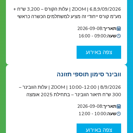
6,8,9/09/2026 | ZOOM | עלות הקורס – 3,200 ש"ח +
מע"מ קורס ייחודי זה מציע למשתלמים הכשרה כראשי
צוות בטיחות מזון כנדרש ב-HACCP ובתקן הבינ"ל ISO
תאריך:
2026-09-08
22000 הקורס מוכר ע"י האיגוד הישראלי לאיכות הקורס
שעה:
09:00 - 16:00
מיועד לאנשי מפתח בתחום בטיחות המזון בארגונים
העוסקים בשרשרת אספקת המזון: מגדלי תוצרת
צפה באירוע
חקלאית, בתי אריזה, מפעלי עיבוד וייצור מזון ומשקאות,
יצרני […]
וובינר סימון תוספי תזונה
8/9/2026 | 10:00-12:00 | ZOOM | עלות הוובינר –
300 ש"ח תיאור הוובינר – בתחילת 2025 אומצה
רגולציית הסימון האירופית במסגרת רפורמת "מה שטוב
תאריך:
2026-09-08
לאירופה טוב לישראל" ובעקבותיה נפתח חלון הזדמנויות
שעה:
10:00 - 12:00
ליצרנים, יבואנים ומשווקים של תוספי תזונה בסימון
מוצריהם. האפשרות לשימוש בקליימים תזונתיים
צפה באירוע
ובריאותיים מעסיקה רבות את התעשייה וטומנת בחובה