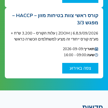
אתגרים והזדמנויות חדשות. מוזמנים לוובינר שיסקור […]
קורס ראשי צוות בטיחות מזון – HACCP –
מפגש 3/3
6,8,9/09/2026 | ZOOM | עלות הקורס – 3,200 ש"ח +
מע"מ קורס ייחודי זה מציע למשתלמים הכשרה כראשי
צוות בטיחות מזון כנדרש ב-HACCP ובתקן הבינ"ל ISO
תאריך:
2026-09-09
22000 הקורס מוכר ע"י האיגוד הישראלי לאיכות הקורס
שעה:
09:00 - 16:00
מיועד לאנשי מפתח בתחום בטיחות המזון בארגונים
העוסקים בשרשרת אספקת המזון: מגדלי תוצרת
צפה באירוע
חקלאית, בתי אריזה, מפעלי עיבוד וייצור מזון ומשקאות,
יצרני […]
חדשות