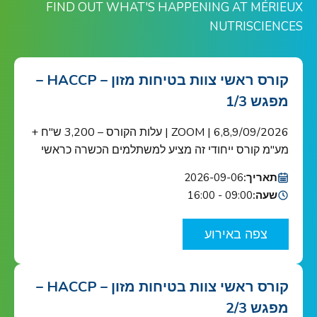
FIND OUT WHAT'S HAPPENING AT MÉRIEUX
NUTRISCIENCES
קורס ראשי צוות בטיחות מזון – HACCP –
מפגש 1/3
6,8,9/09/2026 | ZOOM | עלות הקורס – 3,200 ש"ח +
מע"מ קורס ייחודי זה מציע למשתלמים הכשרה כראשי
צוות בטיחות מזון כנדרש ב-HACCP ובתקן הבינ"ל ISO
תאריך:
2026-09-06
22000 הקורס מוכר ע"י האיגוד הישראלי לאיכות הקורס
שעה:
09:00 - 16:00
מיועד לאנשי מפתח בתחום בטיחות המזון בארגונים
העוסקים בשרשרת אספקת המזון: מגדלי תוצרת
צפה באירוע
חקלאית, בתי אריזה, מפעלי עיבוד וייצור מזון ומשקאות,
[…]
קורס ראשי צוות בטיחות מזון – HACCP –
מפגש 2/3