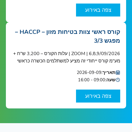
מוצריהם. האפשרות לשימוש בקליימים תזונתיים
צפה באירוע
ובריאותיים מעסיקה רבות את התעשייה וטומנת בחובה
אתגרים והזדמנויות חדשות. מוזמנים לוובינר שיסקור […]
קורס ראשי צוות בטיחות מזון – HACCP –
מפגש 3/3
6,8,9/09/2026 | ZOOM | עלות הקורס – 3,200 ש"ח +
מע"מ קורס ייחודי זה מציע למשתלמים הכשרה כראשי
צוות בטיחות מזון כנדרש ב-HACCP ובתקן הבינ"ל ISO
תאריך:
2026-09-09
22000 הקורס מוכר ע"י האיגוד הישראלי לאיכות הקורס
שעה:
09:00 - 16:00
מיועד לאנשי מפתח בתחום בטיחות המזון בארגונים
העוסקים בשרשרת אספקת המזון: מגדלי תוצרת
צפה באירוע
חקלאית, בתי אריזה, מפעלי עיבוד וייצור מזון ומשקאות,
יצרני […]