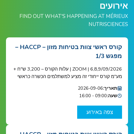
אירועים
FIND OUT WHAT'S HAPPENING AT MÉRIEUX
NUTRISCIENCES
קורס ראשי צוות בטיחות מזון – HACCP –
מפגש 1/3
6,8,9/09/2026 | ZOOM | עלות הקורס – 3,200 ש"ח +
מע"מ קורס ייחודי זה מציע למשתלמים הכשרה כראשי
צוות בטיחות מזון כנדרש ב-HACCP ובתקן הבינ"ל ISO
תאריך:
2026-09-06
22000 הקורס מוכר ע"י האיגוד הישראלי לאיכות הקורס
שעה:
09:00 - 16:00
מיועד לאנשי מפתח בתחום בטיחות המזון בארגונים
העוסקים בשרשרת אספקת המזון: מגדלי תוצרת
צפה באירוע
חקלאית, בתי אריזה, מפעלי עיבוד וייצור מזון ומשקאות,
[…]