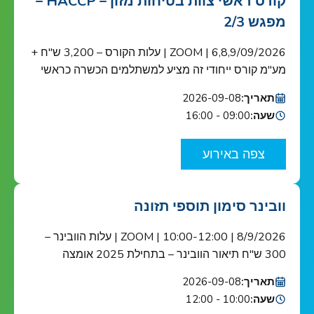
קורס ראשי צוות בטיחות מזון – HACCP –
מפגש 2/3
6,8,9/09/2026 | ZOOM | עלות הקורס – 3,200 ש"ח +
מע"מ קורס ייחודי זה מציע למשתלמים הכשרה כראשי
צוות בטיחות מזון כנדרש ב-HACCP ובתקן הבינ"ל ISO
תאריך:
2026-09-08
22000 הקורס מוכר ע"י האיגוד הישראלי לאיכות הקורס
שעה:
09:00 - 16:00
מיועד לאנשי מפתח בתחום בטיחות המזון בארגונים
העוסקים בשרשרת אספקת המזון: מגדלי תוצרת
צפה באירוע
חקלאית, בתי אריזה, מפעלי עיבוד וייצור מזון ומשקאות,
יצרני […]
וובינר סימון תוספי תזונה
8/9/2026 | 10:00-12:00 | ZOOM | עלות הוובינר –
300 ש"ח תיאור הוובינר – בתחילת 2025 אומצה
רגולציית הסימון האירופית במסגרת רפורמת "מה שטוב
תאריך:
2026-09-08
לאירופה טוב לישראל" ובעקבותיה נפתח חלון הזדמנויות
שעה:
10:00 - 12:00
ליצרנים, יבואנים ומשווקים של תוספי תזונה בסימון