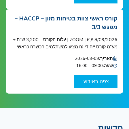
אתגרים והזדמנויות חדשות. מוזמנים לוובינר שיסקור […]
קורס ראשי צוות בטיחות מזון – HACCP –
מפגש 3/3
6,8,9/09/2026 | ZOOM | עלות הקורס – 3,200 ש"ח +
מע"מ קורס ייחודי זה מציע למשתלמים הכשרה כראשי
צוות בטיחות מזון כנדרש ב-HACCP ובתקן הבינ"ל ISO
תאריך:
2026-09-09
22000 הקורס מוכר ע"י האיגוד הישראלי לאיכות הקורס
שעה:
09:00 - 16:00
מיועד לאנשי מפתח בתחום בטיחות המזון בארגונים
העוסקים בשרשרת אספקת המזון: מגדלי תוצרת
צפה באירוע
חקלאית, בתי אריזה, מפעלי עיבוד וייצור מזון ומשקאות,
יצרני […]
חדשות