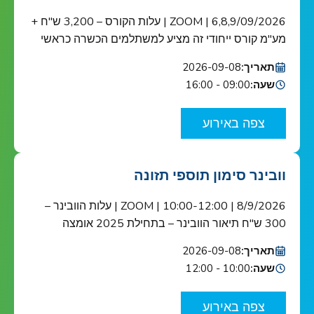
6,8,9/09/2026 | ZOOM | עלות הקורס – 3,200 ש"ח +
מע"מ קורס ייחודי זה מציע למשתלמים הכשרה כראשי
צוות בטיחות מזון כנדרש ב-HACCP ובתקן הבינ"ל ISO
תאריך:
2026-09-08
22000 הקורס מוכר ע"י האיגוד הישראלי לאיכות הקורס
שעה:
09:00 - 16:00
מיועד לאנשי מפתח בתחום בטיחות המזון בארגונים
העוסקים בשרשרת אספקת המזון: מגדלי תוצרת
צפה באירוע
חקלאית, בתי אריזה, מפעלי עיבוד וייצור מזון ומשקאות,
יצרני […]
וובינר סימון תוספי תזונה
8/9/2026 | 10:00-12:00 | ZOOM | עלות הוובינר –
300 ש"ח תיאור הוובינר – בתחילת 2025 אומצה
רגולציית הסימון האירופית במסגרת רפורמת "מה שטוב
תאריך:
2026-09-08
לאירופה טוב לישראל" ובעקבותיה נפתח חלון הזדמנויות
שעה:
10:00 - 12:00
ליצרנים, יבואנים ומשווקים של תוספי תזונה בסימון
מוצריהם. האפשרות לשימוש בקליימים תזונתיים
צפה באירוע
ובריאותיים מעסיקה רבות את התעשייה וטומנת בחובה