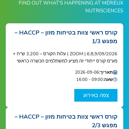
FIND OUT WHAT'S HAPPENING AT MÉRIEUX
NUTRISCIENCES
קורס ראשי צוות בטיחות מזון – HACCP –
מפגש 1/3
6,8,9/09/2026 | ZOOM | עלות הקורס – 3,200 ש"ח +
מע"מ קורס ייחודי זה מציע למשתלמים הכשרה כראשי
צוות בטיחות מזון כנדרש ב-HACCP ובתקן הבינ"ל ISO
תאריך:
2026-09-06
22000 הקורס מוכר ע"י האיגוד הישראלי לאיכות הקורס
שעה:
09:00 - 16:00
מיועד לאנשי מפתח בתחום בטיחות המזון בארגונים
העוסקים בשרשרת אספקת המזון: מגדלי תוצרת
צפה באירוע
חקלאית, בתי אריזה, מפעלי עיבוד וייצור מזון ומשקאות,
[…]
קורס ראשי צוות בטיחות מזון – HACCP –
מפגש 2/3