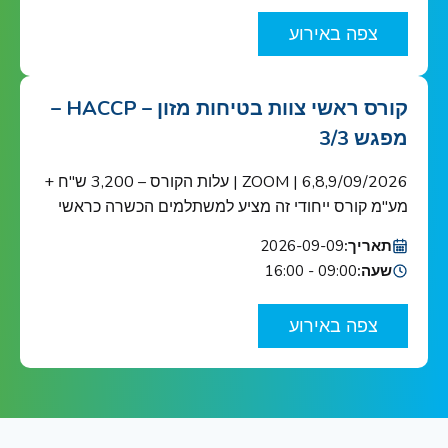
מוצריהם. האפשרות לשימוש בקליימים תזונתיים
צפה באירוע
ובריאותיים מעסיקה רבות את התעשייה וטומנת בחובה
אתגרים והזדמנויות חדשות. מוזמנים לוובינר שיסקור […]
קורס ראשי צוות בטיחות מזון – HACCP –
מפגש 3/3
6,8,9/09/2026 | ZOOM | עלות הקורס – 3,200 ש"ח +
מע"מ קורס ייחודי זה מציע למשתלמים הכשרה כראשי
צוות בטיחות מזון כנדרש ב-HACCP ובתקן הבינ"ל ISO
תאריך:
2026-09-09
22000 הקורס מוכר ע"י האיגוד הישראלי לאיכות הקורס
שעה:
09:00 - 16:00
מיועד לאנשי מפתח בתחום בטיחות המזון בארגונים
העוסקים בשרשרת אספקת המזון: מגדלי תוצרת
צפה באירוע
חקלאית, בתי אריזה, מפעלי עיבוד וייצור מזון ומשקאות,
יצרני […]