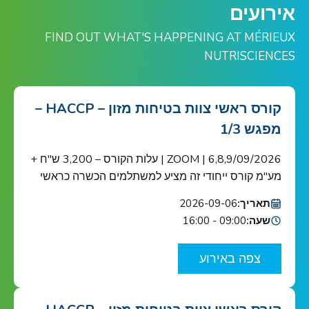
אירועים
FIND OUT WHAT'S HAPPENING AT MÉRIEUX
NUTRISCIENCES
קורס ראשי צוות בטיחות מזון – HACCP –
מפגש 1/3
6,8,9/09/2026 | ZOOM | עלות הקורס – 3,200 ש"ח +
מע"מ קורס ייחודי זה מציע למשתלמים הכשרה כראשי
צוות בטיחות מזון כנדרש ב-HACCP ובתקן הבינ"ל ISO
תאריך:
2026-09-06
22000 הקורס מוכר ע"י האיגוד הישראלי לאיכות הקורס
שעה:
09:00 - 16:00
מיועד לאנשי מפתח בתחום בטיחות המזון בארגונים
העוסקים בשרשרת אספקת המזון: מגדלי תוצרת
צפה באירוע
חקלאית, בתי אריזה, מפעלי עיבוד וייצור מזון ומשקאות,
[…]