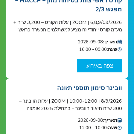
קורס ראשי צוות בטיחות מזון – HACCP –
מפגש 2/3
6,8,9/09/2026 | ZOOM | עלות הקורס – 3,200 ש"ח +
מע"מ קורס ייחודי זה מציע למשתלמים הכשרה כראשי
צוות בטיחות מזון כנדרש ב-HACCP ובתקן הבינ"ל ISO
תאריך:
2026-09-08
22000 הקורס מוכר ע"י האיגוד הישראלי לאיכות הקורס
שעה:
09:00 - 16:00
מיועד לאנשי מפתח בתחום בטיחות המזון בארגונים
העוסקים בשרשרת אספקת המזון: מגדלי תוצרת
צפה באירוע
חקלאית, בתי אריזה, מפעלי עיבוד וייצור מזון ומשקאות,
יצרני […]
וובינר סימון תוספי תזונה
8/9/2026 | 10:00-12:00 | ZOOM | עלות הוובינר –
300 ש"ח תיאור הוובינר – בתחילת 2025 אומצה
רגולציית הסימון האירופית במסגרת רפורמת "מה שטוב
תאריך:
2026-09-08
לאירופה טוב לישראל" ובעקבותיה נפתח חלון הזדמנויות
שעה:
10:00 - 12:00
ליצרנים, יבואנים ומשווקים של תוספי תזונה בסימון