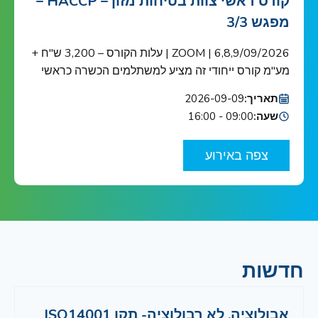
קורס ראשי צוות בטיחות מזון – HACCP –
מפגש 3/3
6,8,9/09/2026 | ZOOM | עלות הקורס – 3,200 ש"ח +
מע"מ קורס ייחודי זה מציע למשתלמים הכשרה כראשי
צוות בטיחות מזון כנדרש ב-HACCP ובתקן הבינ"ל ISO
תאריך:
2026-09-09
22000 הקורס מוכר ע"י האיגוד הישראלי לאיכות הקורס
שעה:
09:00 - 16:00
מיועד לאנשי מפתח בתחום בטיחות המזון בארגונים
העוסקים בשרשרת אספקת המזון: מגדלי תוצרת
צפה באירוע
חקלאית, בתי אריזה, מפעלי עיבוד וייצור מזון ומשקאות,
יצרני […]
חדשות
אבולוציה, לא רבולוציה- תקן ISO14001